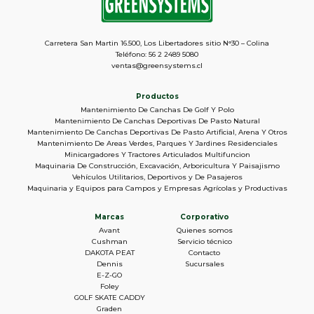
Carretera San Martin 16.500, Los Libertadores sitio N°30 – Colina
Teléfono: 56 2 2489 5080
ventas@greensystems.cl
Productos
Mantenimiento De Canchas De Golf Y Polo
Mantenimiento De Canchas Deportivas De Pasto Natural
Mantenimiento De Canchas Deportivas De Pasto Artificial, Arena Y Otros
Mantenimiento De Areas Verdes, Parques Y Jardines Residenciales
Minicargadores Y Tractores Articulados Multifuncion
Maquinaria De Construcción, Excavación, Arboricultura Y Paisajismo
Vehículos Utilitarios, Deportivos y De Pasajeros
Maquinaria y Equipos para Campos y Empresas Agrícolas y Productivas
Marcas
Corporativo
Avant
Quienes somos
Cushman
Servicio técnico
DAKOTA PEAT
Contacto
Dennis
Sucursales
E-Z-GO
Foley
GOLF SKATE CADDY
Graden