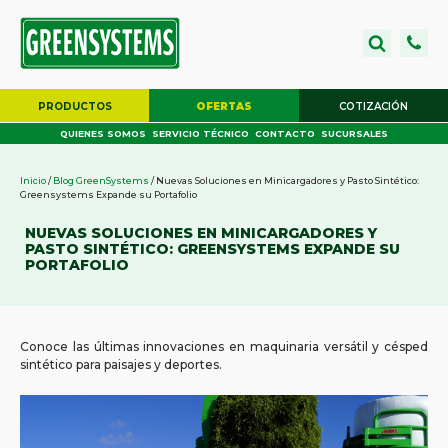
PRODUCTOS
OFERTAS
COTIZACIÓN
QUIENES SOMOS
SERVICIO TÉCNICO
CONTACTO
SUCURSALES
Inicio
/
Blog GreenSystems
/ Nuevas Soluciones en Minicargadores y Pasto Sintético:
Greensystems Expande su Portafolio
NUEVAS SOLUCIONES EN MINICARGADORES Y
PASTO SINTÉTICO: GREENSYSTEMS EXPANDE SU
PORTAFOLIO
Conoce las últimas innovaciones en maquinaria versátil y césped
sintético para paisajes y deportes.