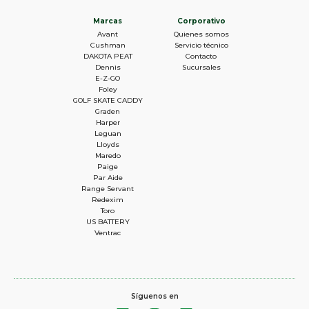
Marcas
Corporativo
Avant
Quienes somos
Cushman
Servicio técnico
DAKOTA PEAT
Contacto
Dennis
Sucursales
E-Z-GO
Foley
GOLF SKATE CADDY
Graden
Harper
Leguan
Lloyds
Maredo
Paige
Par Aide
Range Servant
Redexim
Toro
US BATTERY
Ventrac
Síguenos en