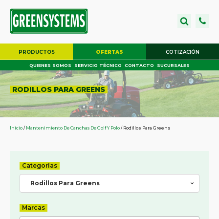
PRODUCTOS
OFERTAS
COTIZACIÓN
QUIENES SOMOS
SERVICIO TÉCNICO
CONTACTO
SUCURSALES
RODILLOS PARA GREENS
Inicio
/
Mantenimiento De Canchas De Golf Y Polo
/ Rodillos Para Greens
Categorías
Rodillos Para Greens
Marcas