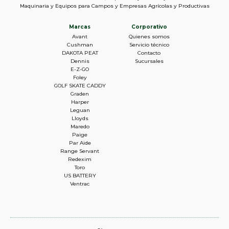
Maquinaria y Equipos para Campos y Empresas Agrícolas y Productivas
Marcas
Corporativo
Avant
Quienes somos
Cushman
Servicio técnico
DAKOTA PEAT
Contacto
Dennis
Sucursales
E-Z-GO
Foley
GOLF SKATE CADDY
Graden
Harper
Leguan
Lloyds
Maredo
Paige
Par Aide
Range Servant
Redexim
Toro
US BATTERY
Ventrac