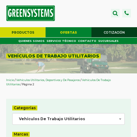
PRODUCTOS
OFERTAS
COTIZACIÓN
QUIENES SOMOS
SERVICIO TÉCNICO
CONTACTO
SUCURSALES
VEHÍCULOS DE TRABAJO UTILITARIOS
Inicio
/
Vehículos Utilitarios, Deportivos y De Pasajeros
/
Vehículos De Trabajo
Utilitarios
/ Página 2
Categorías
Vehículos De Trabajo Utilitarios
Marcas