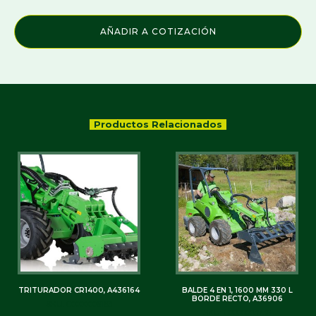
AÑADIR A COTIZACIÓN
Productos Relacionados
TRITURADOR CR1400, A436164
BALDE 4 EN 1, 1600 MM 330 L
BORDE RECTO, A36906
SKU: C0000006163
SKU: C0000003736