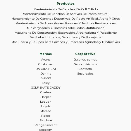
Productos
Mantenimiento De Canchas De Golf Y Polo
Mantenimiento De Canchas Deportivas De Pasto Natural
Mantenimiento De Canchas Deportivas De Pasto Artificial, Arena Y Otros
Mantenimiento De Areas Verdes, Parques Y Jardines Residenciales
Minicargadores Y Tractores Articulados Multifuncion
Maquinaria De Construcción, Excavación, Arboricultura Y Paisajismo
Vehículos Utilitarios, Deportivos y De Pasajeros
Maquinaria y Equipos para Campos y Empresas Agrícolas y Productivas
Marcas
Corporativo
Avant
Quienes somos
Cushman
Servicio técnico
DAKOTA PEAT
Contacto
Dennis
Sucursales
E-Z-GO
Foley
GOLF SKATE CADDY
Graden
Harper
Leguan
Lloyds
Maredo
Paige
Par Aide
Range Servant
Redexim