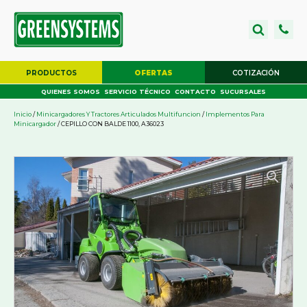
PRODUCTOS
OFERTAS
COTIZACIÓN
QUIENES SOMOS
SERVICIO TÉCNICO
CONTACTO
SUCURSALES
Inicio
/
Minicargadores Y Tractores Articulados Multifuncion
/
Implementos Para
Minicargador
/ CEPILLO CON BALDE 1100, A36023