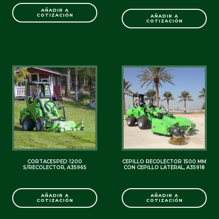
AÑADIR A
COTIZACIÓN
AÑADIR A
COTIZACIÓN
CORTACESPED 1200
CEPILLO RECOLECTOR 1500 MM
S/RECOLECTOR, A35965
CON CEPILLO LATERAL, A35918
SKU: C0000004988
SKU: C0000006115
AÑADIR A
AÑADIR A
COTIZACIÓN
COTIZACIÓN