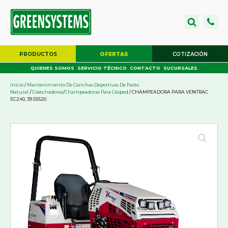
PRODUCTOS
OFERTAS
COTIZACIÓN
QUIENES SOMOS
SERVICIO TÉCNICO
CONTACTO
SUCURSALES
Inicio
/
Mantenimiento De Canchas Deportivas De Pasto
Natural
/
Cosechadoras/Champeadoras Para Cesped
/ CHAMPEADORA PARA VENTRAC
EC240, 39.55520