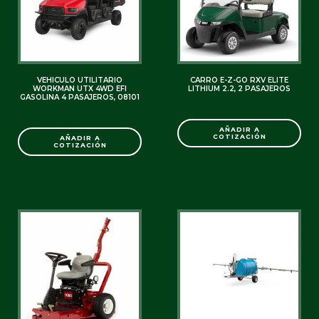
VEHICULO UTILITARIO
CARRO E-Z-GO RXV ELITE
WORKMAN UTX 4WD EFI
LITHIUM 2.2, 2 PASAJEROS
GASOLINA 4 PASAJEROS, 08101
SKU: C0000007186
SKU: C0000007334
AÑADIR A
COTIZACIÓN
AÑADIR A
COTIZACIÓN