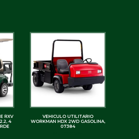
E RXV
VEHICULO UTILITARIO
.2, 4
WORKMAN HDX 2WD GASOLINA,
ERDE
07384
SKU: C0000005864