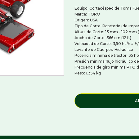
embradoras Para Cesped
Equipo: Cortacésped de Toma Fu
Ahoyadores
ladoras Y Cepillos Para Césped
Marca: TORO
Baldes
ticortadoras Para Cesped
Origen: USA
Chipeadoras - Biotrituradoras
Tipo de Corte: Rotatorio (de impa
Compactadores y Niveladores
CULOS UTILITARIOS,
Altura de Corte: 13 mm - 102 mm (0
Cortadoras de Troncos y Poda
TIVOS Y DE PASAJEROS
de Árboles
Ancho de Corte: 366 cm (12 ft)
Cultivadores Frontales
Velocidad de Corte: 3,50 ha/h a 9
rias Vehiculos
Destoconadoras Y Roturadores
Levante de Cuerpos: Hidráulico
ículos De Golf
Elevadores De Hombre
Potencia minima de tractor: 35 hp
culos De Trabajo Utilitarios
Hormigoneras Y Asfaltadoras
Presión mínima flujo hidráulico de
iculos De Transporte De Pasajeros
Martillos Hidráulicos
Frecuencia de giro mínima PTO d
ículos De Transporte Personal
Pinzas Para Troncos
Peso: 1.354 kg
culos Para Tiro Y Carga
Retroexcavadoras
Rotovatores Y Rastrillos
Zanjadoras
A