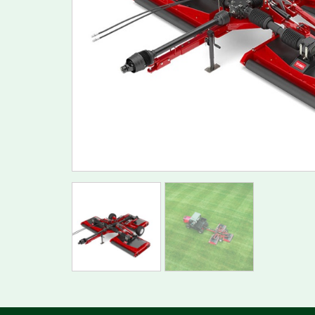
Césped
Res
Rastras De Corte Helicoidales Para
Sop
Polo
Ver
Rastras De Corte Rotativo Para Polo
Rastrillos Para Bunkers
VEHÍ
Resembradoras Para Cesped
DEPOR
Rodillos Para Greens
Sopladoras Y Cepillos Para Césped
Bate
Vehículos Para Jugar Golf
Veh
Vehículos Utilitarios Para Golf
Vehí
Verticortadoras Para Cesped
Veh
Veh
Vehí
MINICARGADORES Y TRACTORES
ARTICULADOS MULTIFUNCION
Implementos Para Minicargador
Implementos Para Tractor
Multifunción
Minicargadores Multifuncion
Tractores Multifuncion