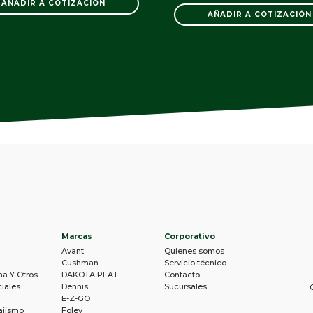
AÑADIR A COTIZACIÓN
AÑADIR A COTIZACIÓN
Marcas
Corporativo
Avant
Quienes somos
Cushman
Servicio técnico
na Y Otros
DAKOTA PEAT
Contacto
iales
Dennis
Sucursales
E-Z-GO
ajismo
Foley