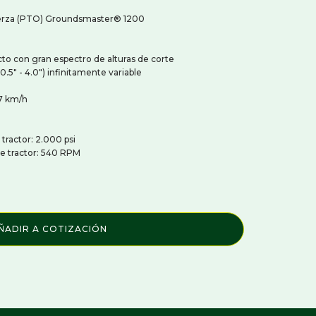
Resembradoras Para Cesped
erza (PTO) Groundsmaster® 1200
Sopladoras Y Cepillos Para Césped
Tractores Cortacéspedes Giro Cero
Verticortadoras Para Cesped
cto con gran espectro de alturas de corte
.5" - 4.0") infinitamente variable
doras
MAQUINARIA Y EQUIPOS CAMPOS Y
EMPRESAS AGRÍCOLAS Y
,7 km/h
PRODUCTIVAS
Gancho Elevador de Maxisacos
Horquillas y Portacolmenas
 tractor: 2.000 psi
Manejo de Alimento y Forraje
e tractor: 540 RPM
Manejo de Estiercol
Pinzas y Ganchos para Macetas y
Árboles
Rastras para Arena Hipica
ÑADIR A COTIZACIÓN