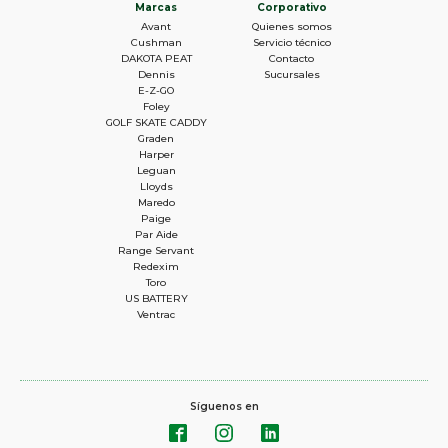
Marcas
Corporativo
Avant
Quienes somos
Cushman
Servicio técnico
DAKOTA PEAT
Contacto
Dennis
Sucursales
E-Z-GO
Foley
GOLF SKATE CADDY
Graden
Harper
Leguan
Lloyds
Maredo
Paige
Par Aide
Range Servant
Redexim
Toro
US BATTERY
Ventrac
Síguenos en