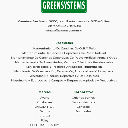
Carretera San Martin 16.500, Los Libertadores sitio N°30 – Colina
Teléfono: 56 2 2489 5080
ventas@greensystems.cl
Productos
Mantenimiento De Canchas De Golf Y Polo
Mantenimiento De Canchas Deportivas De Pasto Natural
Mantenimiento De Canchas Deportivas De Pasto Artificial, Arena Y Otros
Mantenimiento De Areas Verdes, Parques Y Jardines Residenciales
Minicargadores Y Tractores Articulados Multifuncion
Maquinaria De Construcción, Excavación, Arboricultura Y Paisajismo
Vehículos Utilitarios, Deportivos y De Pasajeros
Maquinaria y Equipos para Campos y Empresas Agrícolas y Productivas
Marcas
Corporativo
Avant
Quienes somos
Cushman
Servicio técnico
DAKOTA PEAT
Contacto
Dennis
Sucursales
E-Z-GO
Foley
GOLF SKATE CADDY