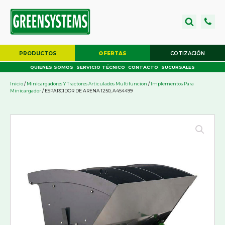
PRODUCTOS
OFERTAS
COTIZACIÓN
QUIENES SOMOS
SERVICIO TÉCNICO
CONTACTO
SUCURSALES
Inicio
/
Minicargadores Y Tractores Articulados Multifuncion
/
Implementos Para
Minicargador
/ ESPARCIDOR DE ARENA 1250, A454499