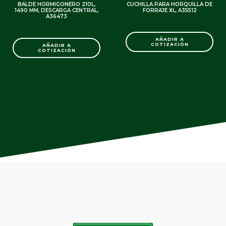
BALDE HORMIGONERO 210L,
CUCHILLA PARA HORQUILLA DE
1490 MM, DESCARGA CENTRAL,
FORRAJE XL, A35512
A36473
SKU: C0000007746
SKU: C0000002594
AÑADIR A
COTIZACIÓN
AÑADIR A
COTIZACIÓN