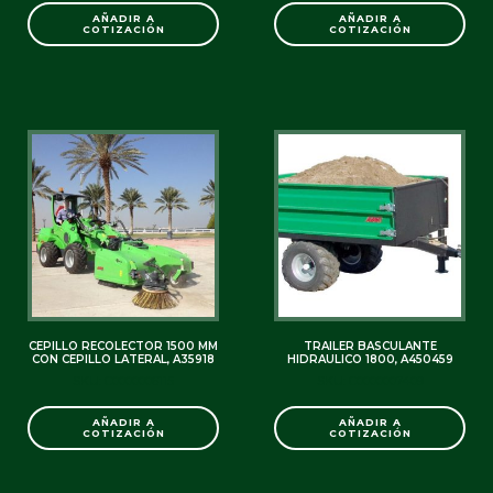
AÑADIR A
AÑADIR A
COTIZACIÓN
COTIZACIÓN
CEPILLO RECOLECTOR 1500 MM
TRAILER BASCULANTE
CON CEPILLO LATERAL, A35918
HIDRAULICO 1800, A450459
SKU: C0000006115
SKU: C0000007409
AÑADIR A
AÑADIR A
COTIZACIÓN
COTIZACIÓN