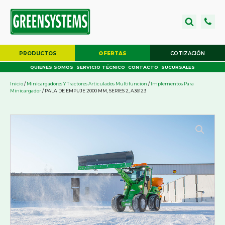
PRODUCTOS
OFERTAS
COTIZACIÓN
QUIENES SOMOS
SERVICIO TÉCNICO
CONTACTO
SUCURSALES
Inicio
/
Minicargadores Y Tractores Articulados Multifuncion
/
Implementos Para
Minicargador
/ PALA DE EMPUJE 2000 MM, SERIES 2, A36123