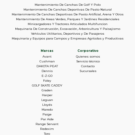
Mantenimiento De Canchas De Golf Y Polo
Mantenimiento De Canchas Deportivas De Pasto Natural
Mantenimiento De Canchas Deportivas De Pasto Artificial, Arena Y Otros
Mantenimiento De Areas Verdes, Parques Y Jardines Residenciales
Minicargadores Y Tractores Articulados Multifuncion
Maquinaria De Construcción, Excavación, Arboricultura Y Paisajismo
Vehículos Utilitarios, Deportivos y De Pasajeros
Maquinaria y Equipos para Campos y Empresas Agrícolas y Productivas
Marcas
Corporativo
Avant
Quienes somos
Cushman
Servicio técnico
DAKOTA PEAT
Contacto
Dennis
Sucursales
E-Z-GO
Foley
GOLF SKATE CADDY
Graden
Harper
Leguan
Lloyds
Maredo
Paige
Par Aide
Range Servant
Redexim
Toro