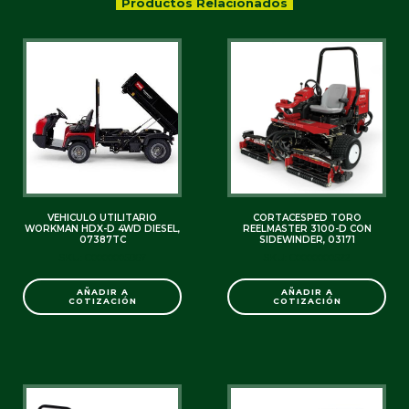
Productos Relacionados
VEHICULO UTILITARIO
CORTACESPED TORO
WORKMAN HDX-D 4WD DIESEL,
REELMASTER 3100-D CON
07387TC
SIDEWINDER, 03171
SKU: C0000005867
SKU: C0000000522
AÑADIR A
AÑADIR A
COTIZACIÓN
COTIZACIÓN