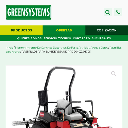
PRODUCTOS
OFERTAS
COTIZACIÓN
QUIENES SOMOS
SERVICIO TÉCNICO
CONTACTO
SUCURSALES
Inicio
/
Mantenimiento De Canchas Deportivas De Pasto Artificial, Arena Y Otros
/
Rastrillos
para Arena
/ RASTRILLOS PARA BUNKERS SAND PRO 2040Z, 08706