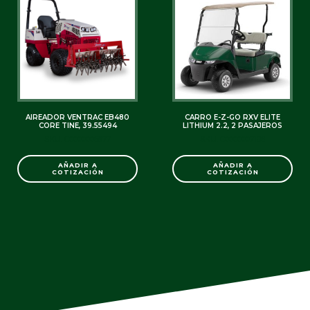
AIREADOR VENTRAC EB480
CARRO E-Z-GO RXV ELITE
CORE TINE, 39.55494
LITHIUM 2.2, 2 PASAJEROS
SKU: C0000006977
SKU: C0000007186
AÑADIR A
AÑADIR A
COTIZACIÓN
COTIZACIÓN