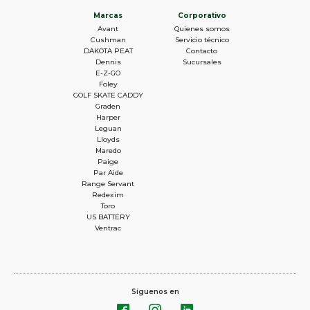
Marcas
Corporativo
Avant
Quienes somos
Cushman
Servicio técnico
DAKOTA PEAT
Contacto
Dennis
Sucursales
E-Z-GO
Foley
GOLF SKATE CADDY
Graden
Harper
Leguan
Lloyds
Maredo
Paige
Par Aide
Range Servant
Redexim
Toro
US BATTERY
Ventrac
Síguenos en