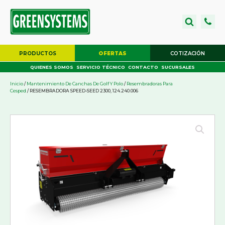
PRODUCTOS
OFERTAS
COTIZACIÓN
QUIENES SOMOS
SERVICIO TÉCNICO
CONTACTO
SUCURSALES
Inicio
/
Mantenimiento De Canchas De Golf Y Polo
/
Resembradoras Para
Cesped
/ RESEMBRADORA SPEED-SEED 2300, 124.240.006