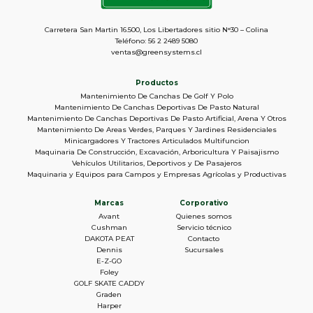
Carretera San Martin 16.500, Los Libertadores sitio N°30 – Colina
Teléfono: 56 2 2489 5080
ventas@greensystems.cl
Productos
Mantenimiento De Canchas De Golf Y Polo
Mantenimiento De Canchas Deportivas De Pasto Natural
Mantenimiento De Canchas Deportivas De Pasto Artificial, Arena Y Otros
Mantenimiento De Areas Verdes, Parques Y Jardines Residenciales
Minicargadores Y Tractores Articulados Multifuncion
Maquinaria De Construcción, Excavación, Arboricultura Y Paisajismo
Vehículos Utilitarios, Deportivos y De Pasajeros
Maquinaria y Equipos para Campos y Empresas Agrícolas y Productivas
Marcas
Corporativo
Avant
Quienes somos
Cushman
Servicio técnico
DAKOTA PEAT
Contacto
Dennis
Sucursales
E-Z-GO
Foley
GOLF SKATE CADDY
Graden
Harper