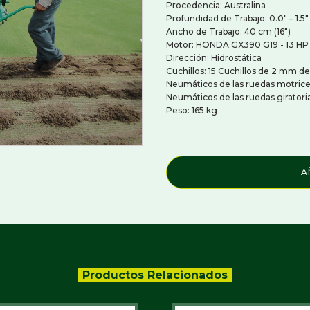
Procedencia: Australina
embradoras Para Cesped
Profundidad de Trabajo: 0.0" – 1.5"
Ahoyadores
ladoras Y Cepillos Para Césped
Ancho de Trabajo: 40 cm (16")
Baldes
ticortadoras Para Cesped
Motor: HONDA GX390 G19 - 13 HP 
Chipeadoras - Biotrituradoras
Dirección: Hidrostática
Compactadores y Niveladores
CULOS UTILITARIOS,
Cuchillos: 15 Cuchillos de 2 mm 
Cortadoras de Troncos y Poda
TIVOS Y DE PASAJEROS
de Árboles
Neumáticos de las ruedas motrices 
Cultivadores Frontales
Neumáticos de las ruedas giratorias
rias Vehiculos
Destoconadoras Y Roturadores
Peso: 165 kg
ículos De Golf
Elevadores De Hombre
culos De Trabajo Utilitarios
Hormigoneras Y Asfaltadoras
iculos De Transporte De Pasajeros
Martillos Hidráulicos
ículos De Transporte Personal
Pinzas Para Troncos
culos Para Tiro Y Carga
A
Retroexcavadoras
Rotovatores Y Rastrillos
Zanjadoras
Productos Relacionados