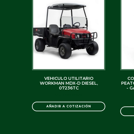
VEHICULO UTILITARIO
CO
WORKMAN MDX-D DIESEL,
PEAT
07236TC
- G
SKU: C0000005798
AÑADIR A COTIZACIÓN