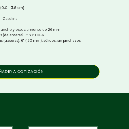
Resembradoras Para Cesped
 (0.0 – 3.8 cm)
Sopladoras Y Cepillos Para Césped
Tractores Cortacéspedes Giro Cero
- Gasolina
Verticortadoras Para Cesped
de ancho y espaciamiento de 26 mm
doras
MAQUINARIA Y EQUIPOS CAMPOS Y
(delanteras): 15 x 6.00-6
EMPRESAS AGRÍCOLAS Y
 (traseras): 6" (150 mm), sólidos, sin pinchazos
PRODUCTIVAS
Gancho Elevador de Maxisacos
Horquillas y Portacolmenas
Manejo de Alimento y Forraje
Manejo de Estiercol
ÑADIR A COTIZACIÓN
Pinzas y Ganchos para Macetas y
Árboles
Rastras para Arena Hipica