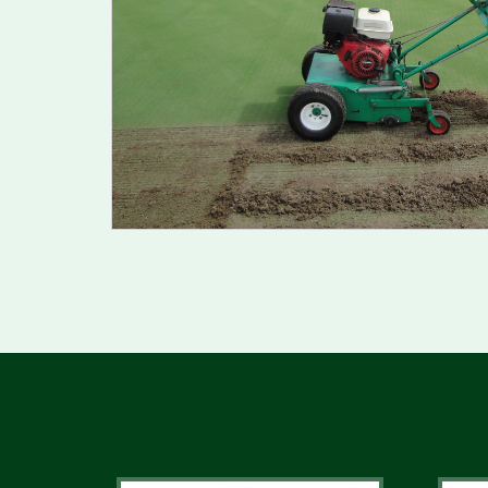
Césped
Res
Rastras De Corte Helicoidales Para
Sop
Polo
Ver
Rastras De Corte Rotativo Para Polo
Rastrillos Para Bunkers
VEHÍ
Resembradoras Para Cesped
DEPOR
Rodillos Para Greens
Sopladoras Y Cepillos Para Césped
Bate
Vehículos Para Jugar Golf
Veh
Vehículos Utilitarios Para Golf
Vehí
Verticortadoras Para Cesped
Veh
Veh
Vehí
MINICARGADORES Y TRACTORES
ARTICULADOS MULTIFUNCION
Implementos Para Minicargador
Implementos Para Tractor
Multifunción
Minicargadores Multifuncion
Tractores Multifuncion