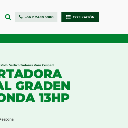
+56 2 2489 5080
COTIZACIÓN
MANTENIMIENTO DE AREAS VERDES,
Canchas de Fútbol y Superficies Deportivas
 Polo
,
Verticortadoras Para Cesped
AL,
PARQUES Y JARDINES RESIDENCIALES
ORTADORA
Transporte de Personas y Vigilancia
Aireadoras Para Cesped
AL GRADEN
ra
Arenadoras Y Fertilizadoras Para
Césped
HONDA 13HP
Aspiradoras Y Barredoras Para
Césped
Cortacéspedes Peatonales
sped
Desbrozadoras
Fumigadora/Pulverizadoras Para
Césped
N,
 Peatonal
Herramientas Inalambricas Para
Jardín