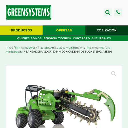
PRODUCTOS
OFERTAS
COTIZACIÓN
QUIENES SOMOS
SERVICIO TÉCNICO
CONTACTO
SUCURSALES
Inicio
/
Minicargadores Y Tractores Articulados Multifuncion
/
Implementos Para
Minicargador
/ ZANJADORA 1200 X 150 MM CON CADENA DE TUGNSTENO, A35299