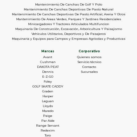
Mantenimiento De Canchas De Golf Y Polo
Mantenimiento De Canchas Deportivas De Pasto Natural
Mantenimiento De Canchas Deportivas De Pasto Artificial, Arena Y Otros
Mantenimiento De Areas Verdes, Parques Y Jardines Residenciales
Minicargadores Y Tractores Articulados Multifuncion
Maquinaria De Construcción, Excavación, Arboricultura Y Paisajismo
Vehículos Utilitarios, Deportivos y De Pasajeros
Maquinaria y Equipos para Campos y Empresas Agrícolas y Productivas
Marcas
Corporativo
Avant
Quienes somos
Cushman
Servicio técnico
DAKOTA PEAT
Contacto
Dennis
Sucursales
E-Z-GO
Foley
GOLF SKATE CADDY
Graden
Harper
Leguan
Lloyds
Maredo
Paige
Par Aide
Range Servant
Redexim
Toro