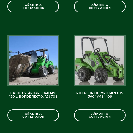
AÑADIR A
AÑADIR A
COTIZACIÓN
COTIZACIÓN
BALDE ESTÁNDAR, 1040 MM,
ROTADOR DE IMPLEMENTOS
150 L, BORDE RECTO, A36702
360°, A424406
SKU: C0000006075
SKU: C0000005715
AÑADIR A
AÑADIR A
COTIZACIÓN
COTIZACIÓN